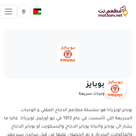
فتح 
تغيير الدولة الحالية
تغيير المدينة ال
بوبايز
وجبات سريعة
بوبايز لويزيانا هو سلسلة مطاعم الدجاج المقلي و الوجبات
السريعة التي تأسست في عام 1972 في نيو أورلينز، لويزيانا. غالبا ما
يشار الى بوبايز وأحيانا بوبايز الدجاج والبسكويت أو بوبايز الدجاج
والمأكولات البحرية، و تم الحصول عليها من قبل ساندي سبرينغز،