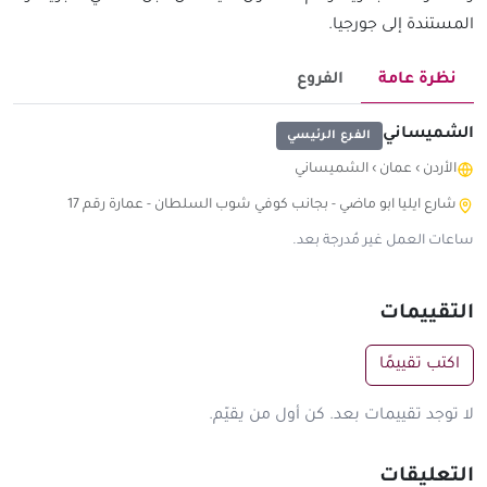
المستندة إلى جورجيا.
نظرة عامة
الفروع
الشميساني
الفرع الرئيسي
الأردن
›
عمان
›
الشميساني
شارع ايليا ابو ماضي - بجانب كوفي شوب السلطان - عمارة رقم 17
ساعات العمل غير مُدرجة بعد.
التقييمات
اكتب تقييمًا
لا توجد تقييمات بعد. كن أول من يقيّم.
التعليقات