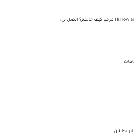
Hi How a
مرحبا كيف حالكم؟ اتصل بي:
افات
ير بطيئين