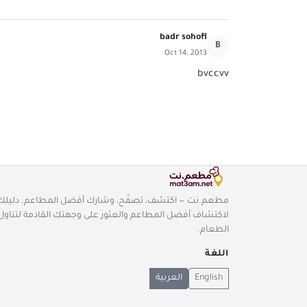
badr sohofi
B
Oct 14, 2013
bvccvv
مطعم.نت — اكتشف، تصفّح، وشارك أفضل المطاعم. دليلك
لاكتشاف أفضل المطاعم والعثور على وجهتك القادمة لتناول
الطعام.
اللغة
English
العربية