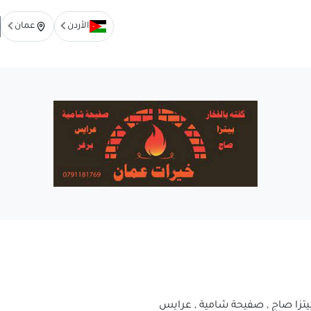
الأردن
عمان
 بيتزا صاج , صفيحة شامية , عرايس