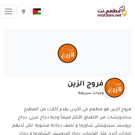
فتح 
تغيير الدولة الحالية
تغيير المدينة ال
فروج الزين
وجبات سريعة
فروج الزين هو مطعم في الأردن يقدم أكلات من المطبخ
ساندويشات من الأطباق الأكثر مبيعاً وجبة دجاج عربي, دجاج
بروستد, سندويتش شاورما و نصف دجاجة مشوية، لكن لديهم
خيارات أخرى مثل الوجبات, دجاج البروستد, الشاورما و دجاج.