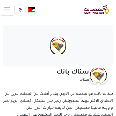
فتح 
تغيير الدولة الحالية
تغيير المدينة ال
سناك بانك
سناك
سناك بانك هو مطعم في الأردن يقدم أكلات من المطبخ عربي من
الأطباق الأكثر مبيعاً سندويتش زنجر جبن مشكل, كساديا, برجر لحم
و وجبة فاهيتا مكسيكي، لكن لديهم خيارات أخرى مثل
السندويتشات, مكسيكي, برجر اللحم المشوي علي اللهب و