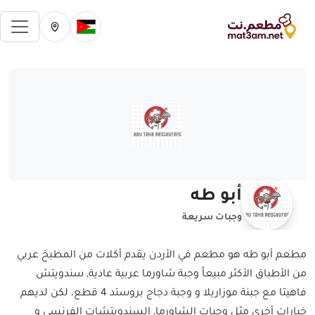
فتح 
تغيير الدولة الحالية
تغيير المدينة ال
أبو طه
وجبات سريعة
مطعم أبو طه هو مطعم في الأردن يقدم أكلات من المطبخ عربي
من الأطباق الأكثر مبيعاً وجبة شاورما عربية عادية, سندويتش
فاهيتا مع جبنة موزاريلا و وجبة دجاج بروستد 4 قطع، لكن لديهم
خيارات أخرى مثل وجبات الشاورما, السندويتشات الفرنسي و