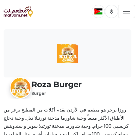
To
Change current 
Change cur
Roza Burger
Burger
روزا برجر هو مطعم في الأردن يقدم أكلات من المطبخ برغر من
الأطباق الأكثر مبيعاً وجبة شاورما مدخنة تورتيلا دبل, وجبة دجاج
كريسبي 100 جرام, وجبة شاورما مدخنة تورتيلا سوبر و سندويتش
دجاج كريسبي 100 جرام، لكن لديهم خيارات أخرى مثل الشاورما