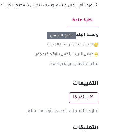
شاورما أمير خان و سمبوسك بنجابي 3 قطع، لكن لديهم خيارات أخرى مثل الوجبات, الوجبات, المقبلات والسندويتشات
نظرة عامة
وسط البلد
الفرع الرئيسي
الأردن
›
عمان
›
وسط المدينة
مقابل البريد - بنفس بناية كافيه جفرا
ساعات العمل غير مُدرجة بعد.
التقييمات
اكتب تقييمًا
لا توجد تقييمات بعد. كن أول من يقيّم.
التعليقات