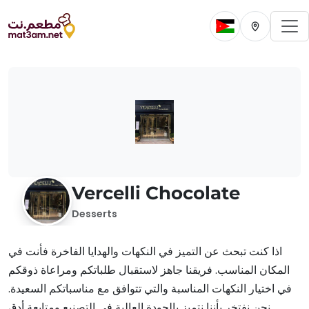
To
Change current 
Change cur
Vercelli Chocolate
Desserts
اذا كنت تبحث عن التميز في النكهات والهدايا الفاخرة فأنت في
المكان المناسب. فريقنا جاهز لاستقبال طلباتكم ومراعاة ذوقكم
في اختيار النكهات المناسبة والتي تتوافق مع مناسباتكم السعيدة.
نحن نفتخر بأننا نتميز بالجودة العالية في التصنيع ومتابعة أدق