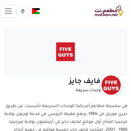
فتح 
تغيير الدولة الحالية
تغيير المدينة ال
فايف جايز
وجبات سريعة
هي سلسلة مطاعم أمريكية للوجبات السريعة تأسست عن طريق
جيري موريل في 1986، ويقع مقرها الرئيسي في مدينة لورتون بولاية
فرجينيا افتتاح أول موقع لفايف جايز في أرلينغتون بولاية فيرجينيا.
1986 - 2001: افتتحت فايف جايز خمسة مواقع في جميع أنحاء