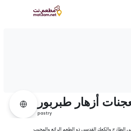
جنات أزهار طبربور
pastry
 الطازج والكعك القدسي ذو الطعم الرائع والمحبب