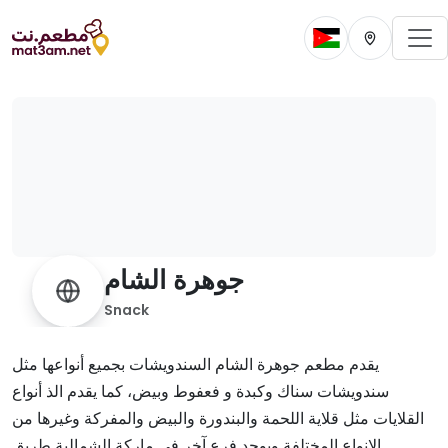
To
Change current 
Change cur
جوهرة الشام
Snack
يقدم مطعم جوهرة الشام السندويشات بجميع أنواعها مثل
سندويشات سناك وكبدة و فعفوط وبيض، كما يقدم الذ أنواع
القلايات مثل قلاية اللحمة والبندورة والبيض والمفركة وغيرها من
الانواع المختلفة ويوجد فرع آخر في ماركة الشمالية طريق