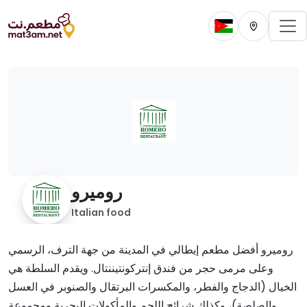
To
Change current 
Change cur
روميرو
Italian food
روميرو أفضل مطعم إيطالي في المدينة من جهة الترف، الرسمي
وعلى مرمى حجر من فندق إنتركونتيننتال. ويقدم السلطة هي
الخيال (الدجاج والفطر، والمكسرات البرتقال والصنوبر في العسل
والصلصة)، وكذلك شرائح اللحم والمأكولات البحرية ومجموعة