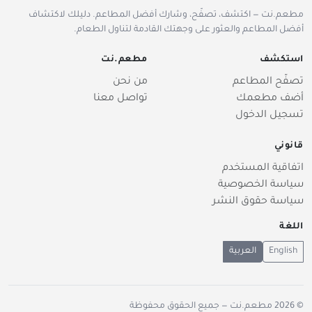
مطعم.نت — اكتشف، تصفّح، وشارك أفضل المطاعم. دليلك لاكتشاف
أفضل المطاعم والعثور على وجهتك القادمة لتناول الطعام.
استكشف
مطعم.نت
تصفّح المطاعم
من نحن
أضف مطعمك
تواصل معنا
تسجيل الدخول
قانوني
اتفاقية المستخدم
سياسة الخصوصية
سياسة حقوق النشر
اللغة
English
العربية
© 2026
مطعم.نت
— جميع الحقوق محفوظة