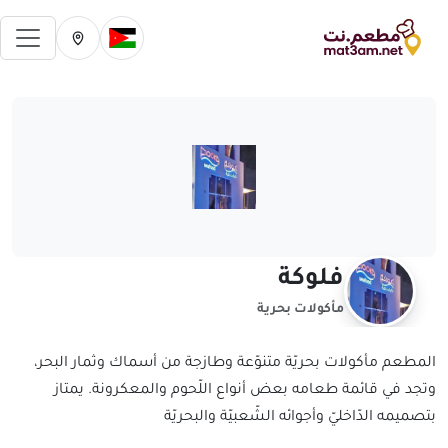
فتح 
تغيير الدولة الحالية
تغيير المدينة ال
فلوكة
مأكولات بحرية
المطعم مأكولات بحريّة متنوّعة وطازجة من أسماك وثمار البحر،
وتجد في قائمة طعامه بعض أنواع اللّحوم والمعكرونة. يمتاز
بتصميمه الدّاخليّ وأجوائه الشّعبيّة والبحريّة