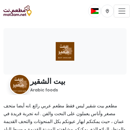
To
Change current 
Change cur
بيت الشقير
Arabic foods
مطعم بيت شقير ليس فقط مطعم عربي رائع .انه أيضا متحف
مصغر وأناس يعملون على النحت والفن . انه تجربة فريدة في
عمان ، حيث يمكنكم ابهار عيونكم بكل المنحوتات والتحف القديمة
والمنظر الرائع الذي يمكنكم مشاهدته للمدينة القديمة و وسط البلد