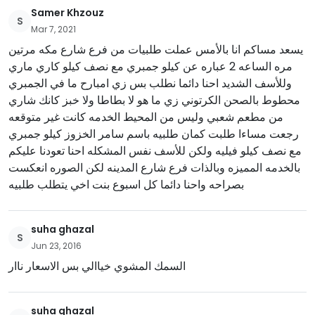
Samer Khzouz
S
Mar 7, 2021
يسعد مساكم انا بالأمس عملت طلبيات من فرع شارع مكه مرتين
مره الساعه 2 عباره عن كيلو جمبري مع نصف كيلو كاري ماري
وللأسف الشديد احنا دائما نطلب بس زي امبارح ما في الجمبري
محطوط بالصحن الكرتوني زي ما هو لا بطاطا ولا خبز كانك شاري
من مطعم شعبي وليس من المحيط الخدمه كانت غير متوقعه
رجعت مساءا طلبت كمان طلبيه باسم سامر الخزوز كيلو جمبري
مع نصف كيلو فيليه ولكن للأسف نفس المشكله احنا تعودنا عليكم
بالخدمه المميزه وبالذات فرع شارع المدينه لكن الصوره انعكست
بصراحه واحنا دائما كل اسبوع بنت اخي يتطلب طلبيه
suha ghazal
S
Jun 23, 2016
السمك المشوي خياالي بس الاسعار ناار
suha ghazal