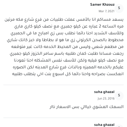
Samer Khzouz
S
Mar 7, 2021
يسعد مساكم انا بالأمس عملت طلبيات من فرع شارع مكه مرتين
مره الساعه 2 عباره عن كيلو جمبري مع نصف كيلو كاري ماري
وللأسف الشديد احنا دائما نطلب بس زي امبارح ما في الجمبري
محطوط بالصحن الكرتوني زي ما هو لا بطاطا ولا خبز كانك شاري
من مطعم شعبي وليس من المحيط الخدمه كانت غير متوقعه
رجعت مساءا طلبت كمان طلبيه باسم سامر الخزوز كيلو جمبري
مع نصف كيلو فيليه ولكن للأسف نفس المشكله احنا تعودنا
عليكم بالخدمه المميزه وبالذات فرع شارع المدينه لكن الصوره
انعكست بصراحه واحنا دائما كل اسبوع بنت اخي يتطلب طلبيه
suha ghazal
S
Jun 23, 2016
السمك المشوي خياالي بس الاسعار ناار
suha ghazal