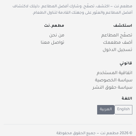
مطعم.نت — اكتشف، تصفّح، وشارك أفضل المطاعم. دليلك لاكتشاف
أفضل المطاعم والعثور على وجهتك القادمة لتناول الطعام.
استكشف
مطعم.نت
تصفّح المطاعم
من نحن
أضف مطعمك
تواصل معنا
تسجيل الدخول
قانوني
اتفاقية المستخدم
سياسة الخصوصية
سياسة حقوق النشر
اللغة
English
العربية
© 2026
مطعم.نت
— جميع الحقوق محفوظة