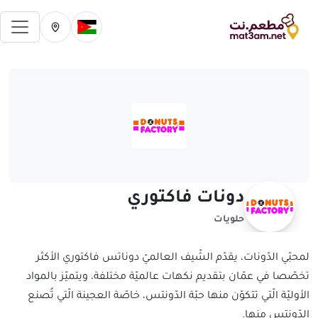
فتح 
تغيير الدولة الحالية
تغيير المدينة ال
دونات فاكتوري
حلويات
لمحبّي الدّونات، يقدّم الشّيف العالميّ دوناتس فاكتوري الأكثر
تخصّصا في عمّان بتقديم نكهات عالميّة مختلفة، ويتميّز بالمواد
الأوليّة الّتي تتكوّن منها حبّة الدّونتس، خاصّة العجينة الّتي تُصنع
الدّونتس منها.