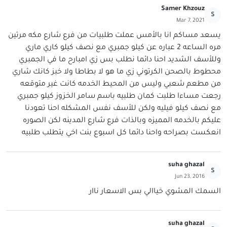
Samer Khzouz
S
Mar 7, 2021
يسعد مساكم انا بالأمس عملت طلبيات من فرع شارع مكه مرتين
مره الساعه 2 عباره عن كيلو جمبري مع نصف كيلو كاري ماري
وللأسف الشديد احنا دائما نطلب بس زي امبارح ما في الجمبري
محطوط بالصحن الكرتوني زي ما هو لا بطاطا ولا خبز كانك شاري
من مطعم شعبي وليس من المحيط الخدمه كانت غير متوقعه
رجعت مساءا طلبت كمان طلبيه باسم سامر الخزوز كيلو جمبري
مع نصف كيلو فيليه ولكن للأسف نفس المشكله احنا تعودنا
عليكم بالخدمه المميزه وبالذات فرع شارع المدينه لكن الصوره
انعكست بصراحه واحنا دائما كل اسبوع بنت اخي يتطلب طلبيه
suha ghazal
S
Jun 23, 2016
السمك المشوي خياالي بس الاسعار ناار
suha ghazal