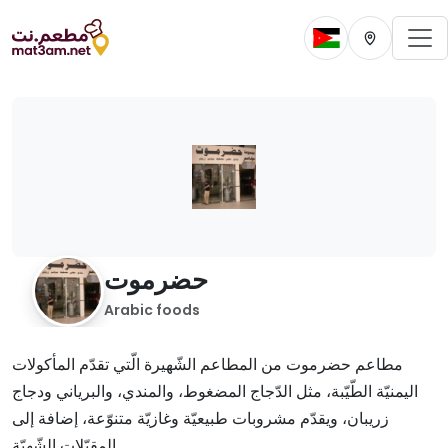
To
Change current 
Change cur
حضرموت
Arabic foods
مطاعم حضرموت من المطاعم الشّهيرة الّتي تقدّم المأكولات
اليمنيّة الطّيّبة، مثل الدّجاج المضغوط، والمندي، والبرياني ودجاج
زريبان، ويقدّم مشروبات طبيعيّة وغازيّة متنوّعة، إضافة إلى
المقبّلات الشّهيّة