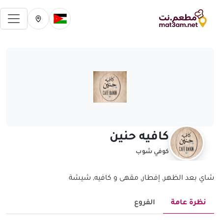
فتح 
تغيير الدولة الحالية
تغيير المدينة ال
كافيه حنين
كوفي شوب
شاي بعد الظهر, إفطار, مقهى و كافيه‎, شيشة
نظرة عامة
الفروع