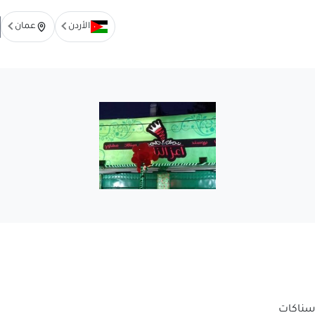
الأردن
عمان
 سناكات