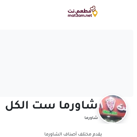
شاورما ست الكل
شاورما
يقدم مختلف أصناف الشاورما