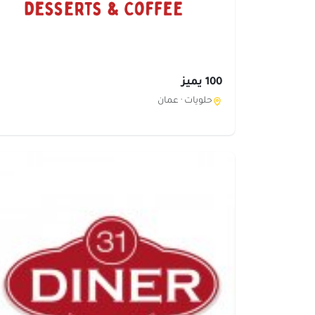
100 يميز
حلويات ·
عمان