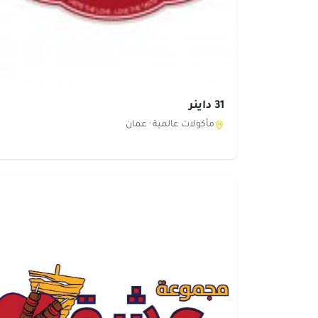
31 داينر
مأكولات عالمية ·
عمان