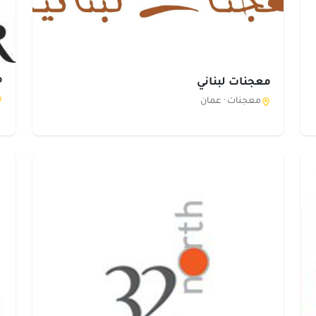
م
معجنات لبناني
معجنات ·
عمان