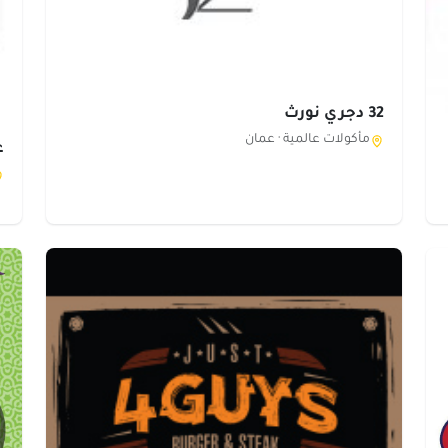
32 دجري نورث
مأكولات عالمية ·
عمان
ع