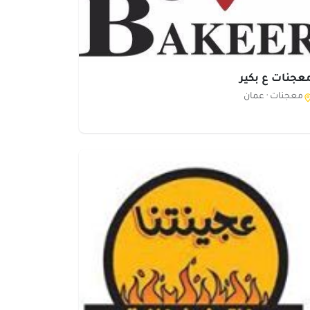
عجنات ع بكير
معجنات ·
عمان