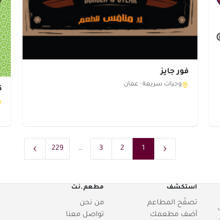
فور جايز
وجبات سريعة ·
عمان
56 
229
…
3
2
1
استكشف
مطعم.نت
تصفّح المطاعم
من نحن
أضف مطعمك
تواصل معنا