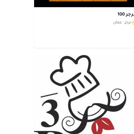
جر 100
برجر ·
عمان