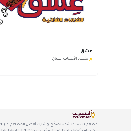
عشق
متعدد الأصناف ·
عمان
مطعم.نت — اكتشف، تصفّح، وشارك أفضل المطاعم. دليلك
لاكتشاف أفضل المطاعم والعثور على وجهتك القادمة لتناول