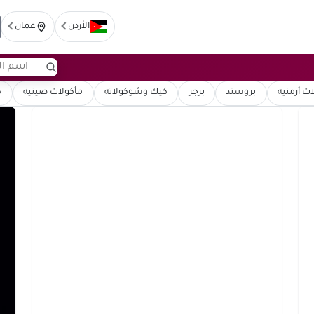
الأردن
عمان
ت أرمنيه
بروستد
برجر
كيك وشوكولاته
مأكولات صينية
ك