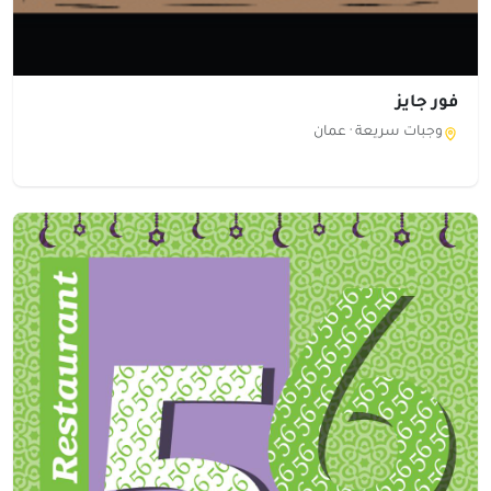
فور جايز
وجبات سريعة ·
عمان