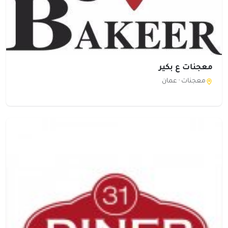
معجنات ع بكير
معجنات ·
عمان