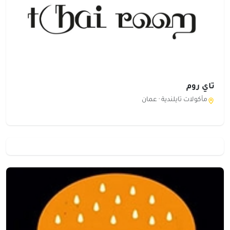
تاي روم
مأكولات تايلندية ·
عمان