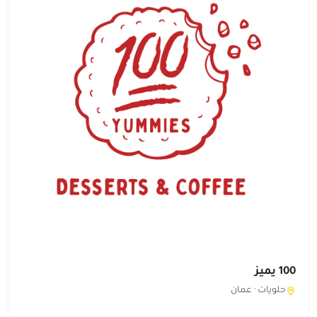
100 يميز
حلويات ·
عمان