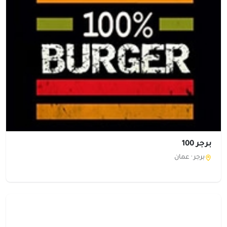
برجر 100
برجر ·
عمان