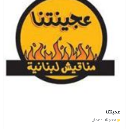
عجينتنا
معجنات ·
عمان