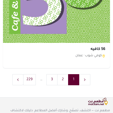
56 كافيه
كوفي شوب ·
عمان
229
…
3
2
1
مطعم.نت — اكتشف، تصفّح، وشارك أفضل المطاعم. دليلك لاكتشاف