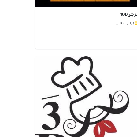
جر 100
برجر ·
عمان