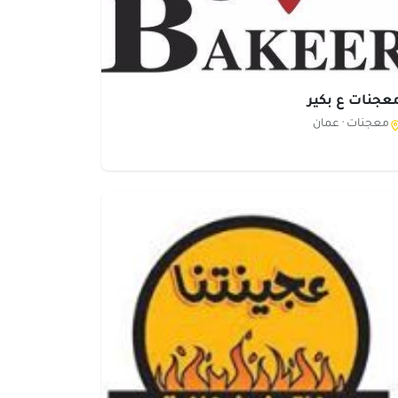
عجنات ع بكير
معجنات ·
عمان