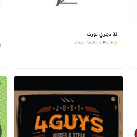
32 دجري نورث
مأكولات عالمية ·
عمان
ع