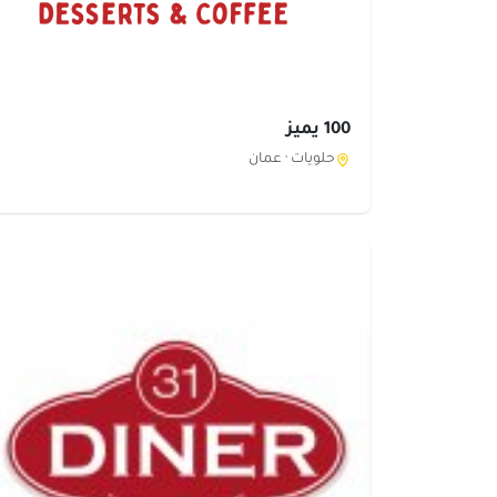
100 يميز
حلويات ·
عمان