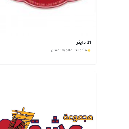
31 داينر
مأكولات عالمية ·
عمان