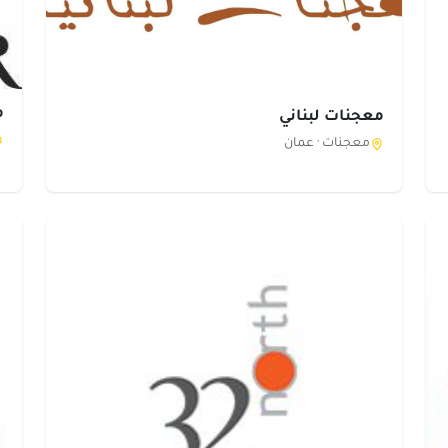
م
معجنات لبناني
معجنات ·
عمان