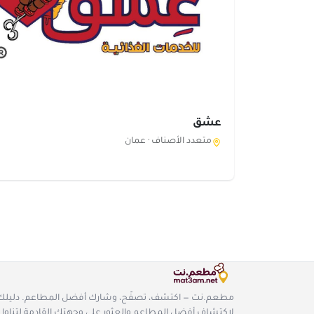
عشق
متعدد الأصناف ·
عمان
مطعم.نت — اكتشف، تصفّح، وشارك أفضل المطاعم. دليلك
لاكتشاف أفضل المطاعم والعثور على وجهتك القادمة لتناول