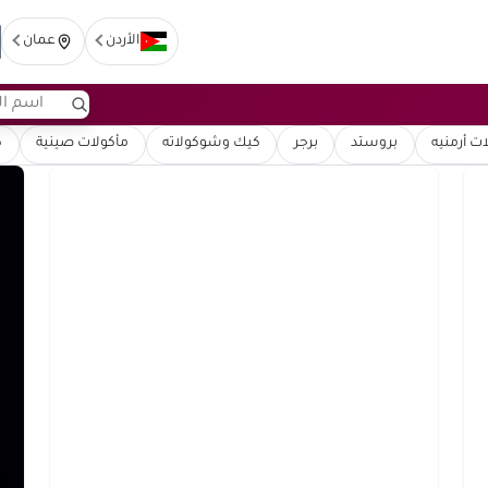
الأردن
عمان
ت أرمنيه
بروستد
برجر
كيك وشوكولاته
مأكولات صينية
ك