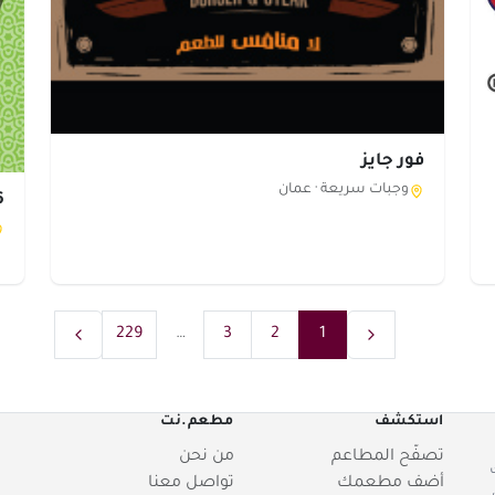
فور جايز
وجبات سريعة ·
عمان
56 
229
…
3
2
1
استكشف
مطعم.نت
تصفّح المطاعم
من نحن
أضف مطعمك
تواصل معنا