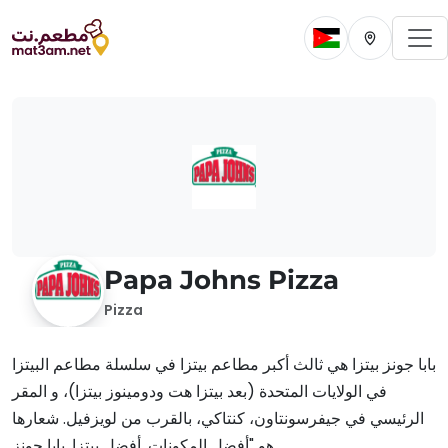
To
Change current 
Change cur
Papa Johns Pizza
Pizza
بابا جونز بيتزا هي ثالث أكبر مطاعم بيتزا في سلسلة مطاعم البيتزا
في الولايات المتحدة (بعد بيتزا هت ودومينوز بيتزا)، و المقر
الرئيسي في جيفرسونتاون، كنتاكي، بالقرب من لويزفيل. شعارها
هو "أفضل المكونات. أفضل بيتزا. بابا جونز