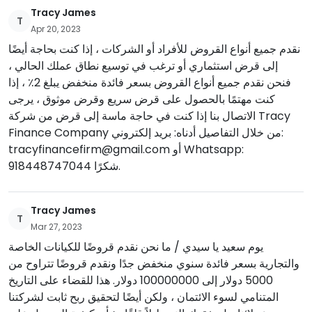
Tracy James
T
Apr 20, 2023
نقدم جميع أنواع القروض للأفراد أو الشركات ، إذا كنت بحاجة أيضًا
إلى قرض استثماري أو ترغب في توسيع نطاق عملك الحالي ،
فنحن نقدم جميع أنواع القروض بسعر فائدة منخفض يبلغ 2٪ ، إذا
كنت مهتمًا بالحصول على قرض سريع وقرض موثوق ، يرجى
الاتصال بنا إذا كنت في حاجة ماسة إلى قرض من شركة Tracy
Finance Company من خلال التفاصيل أدناه: بريد إلكتروني:
tracyfinancefirm@gmail.com
أو Whatsapp:
918448747044 شكرًا.
Tracy James
T
Mar 27, 2023
يوم سعيد يا سيدي / ما نحن نقدم قروضًا للكيانات الخاصة
والتجارية بسعر فائدة سنوي منخفض جدًا ونقدم قروضًا تتراوح من
5000 دولار إلى 100000000 دولار. هذا للقضاء على التاريخ
المتنامي لسوء الائتمان ، ولكن أيضًا لتحقيق ربح ثابت لشركتنا