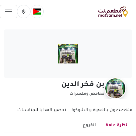
فتح 
تغيير الدولة الحالية
تغيير المدينة ال
بن فخر الدين
محامص ومكسرات
متخصصون بالقهوة و الشوكولا ، تحضير الهدايا للمناسبات
نظرة عامة
الفروع