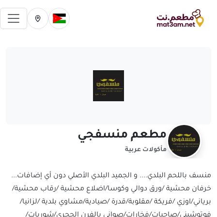
فتح 
تغيير الدولة الحالية
تغيير المدينة ال
مطعم منسفجي
مأكولات عربية
منسف باللحم البلدي.... و الجميد البلدي الأصلي دون أي إضافات...
خرفان محشية /ورق دوالي وكوسا/اضلاع محشية /رقاب محشية/
برياني/اوزي /فريكة /مقلوبة/قدرة /صيادية/مشاوي بلدية /لزانيا/
فوتوشيني/صاجيات/فخارات/صواني بالفرن الحجري/شوربات/