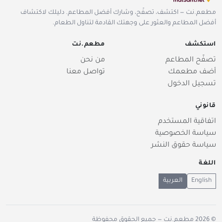
مطعم.نت — اكتشف، تصفّح، وشارك أفضل المطاعم. دليلك لاكتشاف
أفضل المطاعم والعثور على وجهتك القادمة لتناول الطعام.
استكشف
مطعم.نت
تصفّح المطاعم
من نحن
أضف مطعمك
تواصل معنا
تسجيل الدخول
قانوني
اتفاقية المستخدم
سياسة الخصوصية
سياسة حقوق النشر
اللغة
English
العربية
© 2026
مطعم.نت
— جميع الحقوق محفوظة