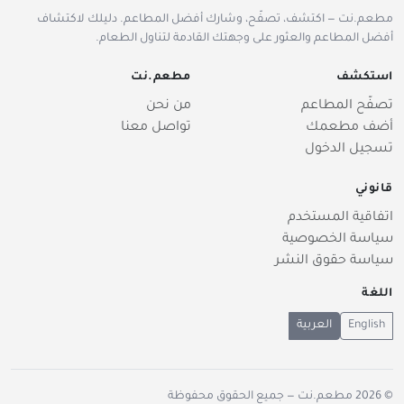
مطعم.نت — اكتشف، تصفّح، وشارك أفضل المطاعم. دليلك لاكتشاف
أفضل المطاعم والعثور على وجهتك القادمة لتناول الطعام.
استكشف
مطعم.نت
تصفّح المطاعم
من نحن
أضف مطعمك
تواصل معنا
تسجيل الدخول
قانوني
اتفاقية المستخدم
سياسة الخصوصية
سياسة حقوق النشر
اللغة
English
العربية
© 2026
مطعم.نت
— جميع الحقوق محفوظة