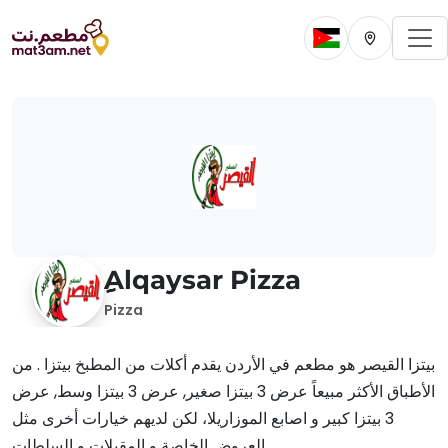
To
Change current 
Change cur
ِِِAlqaysar Pizza
Pizza
بيتزا القيصر هو مطعم في الأردن يقدم أكلات من المطبخ بيتزا . من
الأطباق الأكثر مبيعاً عرض 3 بيتزا صغير, عرض 3 بيتزا وسط, عرض
3 بيتزا كبير و اصابع الموزاريلا، لكن لديهم خيارات أخرى مثل
العروض الخاصة و المقبلات و السلطات.