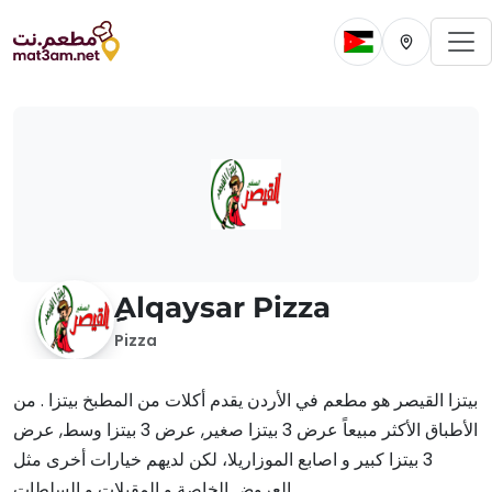
To
Change current 
Change cur
ِِِAlqaysar Pizza
Pizza
بيتزا القيصر هو مطعم في الأردن يقدم أكلات من المطبخ بيتزا . من
الأطباق الأكثر مبيعاً عرض 3 بيتزا صغير, عرض 3 بيتزا وسط, عرض
3 بيتزا كبير و اصابع الموزاريلا، لكن لديهم خيارات أخرى مثل
العروض الخاصة و المقبلات و السلطات.