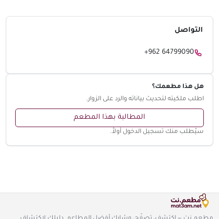
التواصل
+962 64799090
هل هذا مطعمك؟
اطلب ملكيته لتحديث بياناته والرد على الزوار.
المطالبة بهذا المطعم
سيُطلب منك تسجيل الدخول أولاً.
مطعم.نت — اكتشف، تصفّح، وشارك أفضل المطاعم. دليلك لاكتشاف