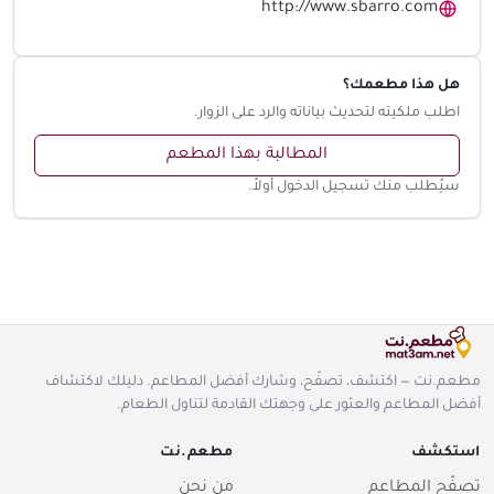
http://www.sbarro.com
هل هذا مطعمك؟
اطلب ملكيته لتحديث بياناته والرد على الزوار.
المطالبة بهذا المطعم
سيُطلب منك تسجيل الدخول أولاً.
مطعم.نت — اكتشف، تصفّح، وشارك أفضل المطاعم. دليلك لاكتشاف
أفضل المطاعم والعثور على وجهتك القادمة لتناول الطعام.
استكشف
مطعم.نت
تصفّح المطاعم
من نحن