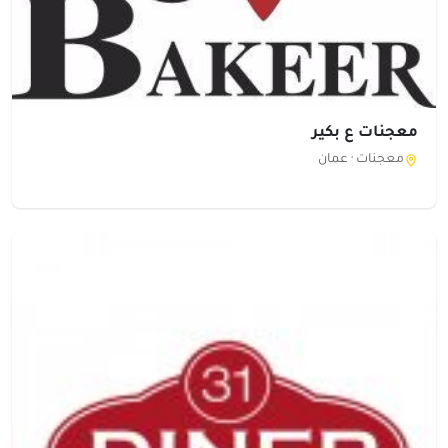
معجنات ع بكير
معجنات ·
عمان