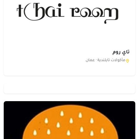
تاي روم
مأكولات تايلندية ·
عمان