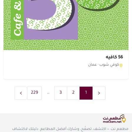
56 كافيه
كوفي شوب ·
عمان
229
…
3
2
1
مطعم.نت — اكتشف، تصفّح، وشارك أفضل المطاعم. دليلك لاكتشاف