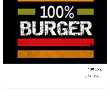
برجر 100
برجر ·
عمان