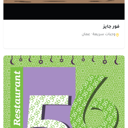
فور جايز
وجبات سريعة ·
عمان