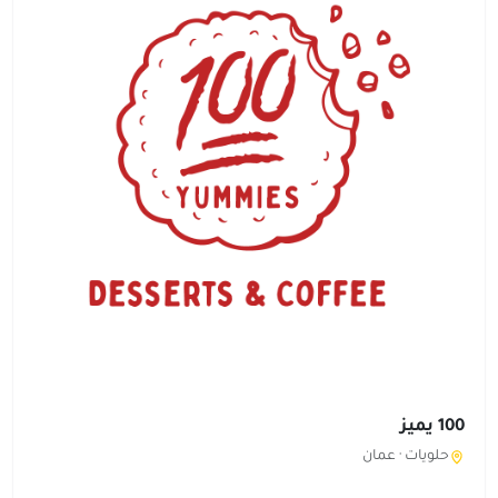
100 يميز
حلويات ·
عمان