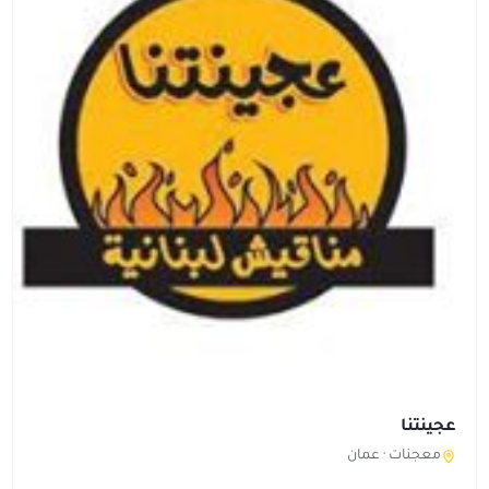
عجينتنا
معجنات ·
عمان