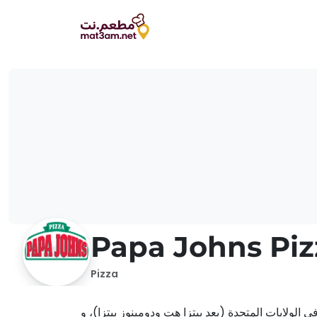
Papa Johns Piz
Pizza
 الولايات المتحدة (بعد بيتزا هت ودومينوز بيتزا)، و