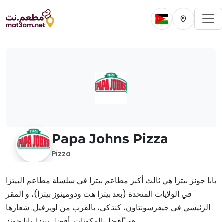
To
Change current 
Change cur
Papa Johns Pizza
Pizza
بابا جونز بيتزا هي ثالث أكبر مطاعم بيتزا في سلسلة مطاعم البيتزا
في الولايات المتحدة (بعد بيتزا هت ودومينوز بيتزا)، و المقر
الرئيسي في جيفرسونتاون، كنتاكي، بالقرب من لويزفيل. شعارها
هو "أفضل المكونات. أفضل بيتزا. بابا جونز