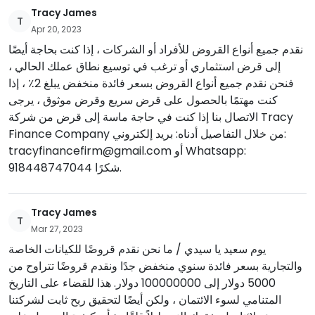
Tracy James
T
Apr 20, 2023
نقدم جميع أنواع القروض للأفراد أو الشركات ، إذا كنت بحاجة أيضًا
إلى قرض استثماري أو ترغب في توسيع نطاق عملك الحالي ،
فنحن نقدم جميع أنواع القروض بسعر فائدة منخفض يبلغ 2٪ ، إذا
كنت مهتمًا بالحصول على قرض سريع وقرض موثوق ، يرجى
الاتصال بنا إذا كنت في حاجة ماسة إلى قرض من شركة Tracy
Finance Company من خلال التفاصيل أدناه: بريد إلكتروني:
tracyfinancefirm@gmail.com
أو Whatsapp:
918448747044 شكرًا.
Tracy James
T
Mar 27, 2023
يوم سعيد يا سيدي / ما نحن نقدم قروضًا للكيانات الخاصة
والتجارية بسعر فائدة سنوي منخفض جدًا ونقدم قروضًا تتراوح من
5000 دولار إلى 100000000 دولار. هذا للقضاء على التاريخ
المتنامي لسوء الائتمان ، ولكن أيضًا لتحقيق ربح ثابت لشركتنا