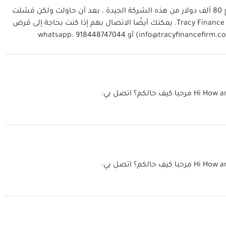
أنا سعيد جدًا الآن لأنني حصلت على مبلغ قرضي البالغ 80 ألف دولار من هذه الشركة الجيدة ، بعد أن حاولت ولكن فشلت
مع شركات أخرى ، حصلت أخيرًا على قرضي من شركة Tracy Finance. يمكنك أيضًا الاتصال بهم إذا كنت بحاجة إلى قرض
info@tracyfinancefirm.c
) أو whatsapp: 918448747044
Hi How a
مرحبا كيف حالكم؟ اتصل بي:
Hi How a
مرحبا كيف حالكم؟ اتصل بي: