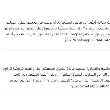
كنت بحاجة أيضًا إلى قرض استثماري أو ترغب في توسيع نطاق عملك
الحالي ، فنحن نقدم جميع أنواع القروض بسعر فائدة منخفض يبلغ 2٪ ، إذا كنت مهتمًا بالحصول على قرض سريع وقرض
موثوق ، يرجى الاتصال بنا إذا كنت في حاجة ماسة إلى قرض من شركة Tracy Finance Company من خلال التفاصيل أدناه:
لخاصة والتجارية بسعر فائدة سنوي منخفض جدًا ونقدم قروضًا تتراوح
ولار. هذا للقضاء على التاريخ المتنامي لسوء الائتمان ، ولكن أيضًا لتحقيق ربح ثابت
لشركتنا وعملائنا. هل يفقدك النوم ليلاً قلقًا بشأن كيفية الحصول على قرض؟ الاتصال: Tracy Finance الآن عبر البريد