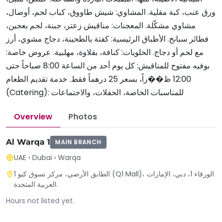
ورق عنب، كبة مقلية. المشاوي: شيش طاووق، كباب لحم، أوصال،
مشاوي مشكّلة. المعجنات: مناقيش زعتر، جبنة، لحم بعجين،
فطائر سبانخ. الأطباق الرئيسية: كفتة بالطحينة، دجاج مشوي، أرز
مع لحم أو دجاج. الحلويات: كنافة، بقلاوة، مهلبية. عروض خاصة:
بوفيه مفتوح للمناقيش: كل يوم أحد من الساعة 8:00 صباحاً حتى
12:00 ظ��راً، بسعر 25 درهماً فقط. خدمة تقديم الطعام
(Catering): للمناسبات الخاصة، الحفلات، والاجتماعات
Overview
Photos
Al Warqa 1
MAIN BRANCH
UAE
›
Dubai
›
Warqa
الطابق الأرضي، مركز تسوق كيو 1 (Q1 Mall)، الورقاء 1، دبي، الإمارات
العربية المتحدة.
Hours not listed yet.