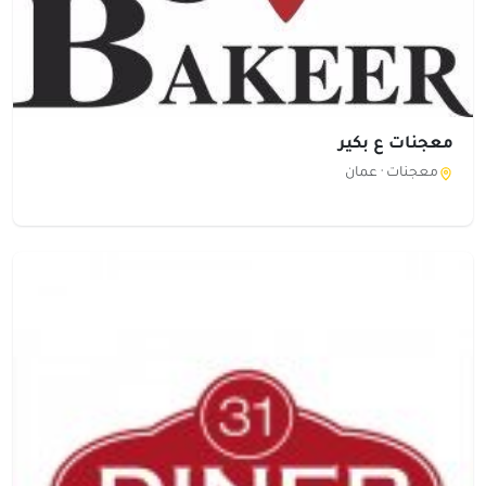
معجنات ع بكير
معجنات ·
عمان