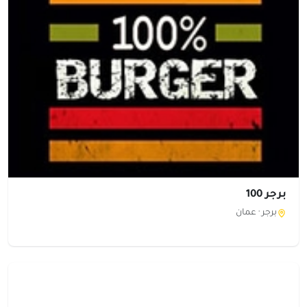
برجر 100
برجر ·
عمان