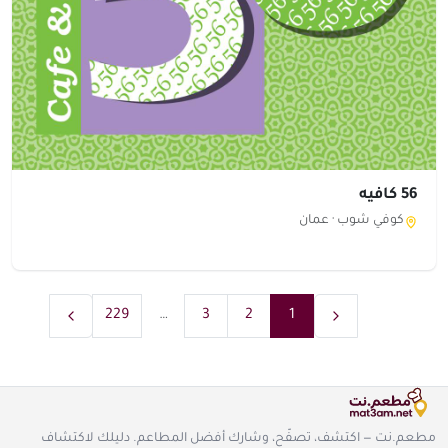
56 كافيه
كوفي شوب ·
عمان
229
…
3
2
1
مطعم.نت — اكتشف، تصفّح، وشارك أفضل المطاعم. دليلك لاكتشاف