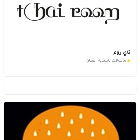
تاي روم
مأكولات تايلندية ·
عمان