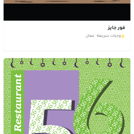
فور جايز
وجبات سريعة ·
عمان