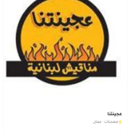
عجينتنا
معجنات ·
عمان