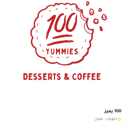
100 يميز
حلويات ·
عمان