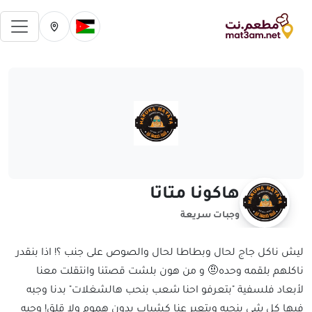
فتح 
تغيير الدولة الحالية
تغيير المدينة ال
هاكونا متاتا
وجبات سريعة
ليش ناكل جاج لحال وبطاطا لحال والصوص على جنب ؟! اذا بنقدر
ناكلهم بلقمه وحده🤨 و من هون بلشت قصتنا وانتقلت معنا
لأبعاد فلسفية "بتعرفو احنا شعب بنحب هالشغلات" بدنا وجبه
فيها كل شي بنحبه وبتعبر عنا كشباب بدون هموم ولا قلق! وجبه