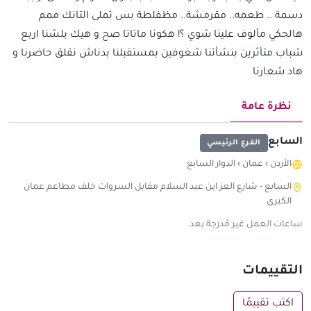
دسمة .. طعمه.. مقرمشة.. مظفلطة بس تملى التانك ممم
هالحكي مألوف علينا شوي ؟! هكونا ماتاتا صح و هيك بلشنا اربع
شباب متأثرين بنشأتنا شغوفين بمستقبلنا بدناش نقلق حاضرنا و
هاد شعارنا
نظرة عامة
السابع
الفرع الرئيسي
الأردن
›
عمان
›
الدوار السابع
السابع - شارع العز ابن عبد السلام مقابل السروات خلف مطاعم عمان
الكبرى
ساعات العمل غير مُدرجة بعد.
التقييمات
اكتب تقييمًا